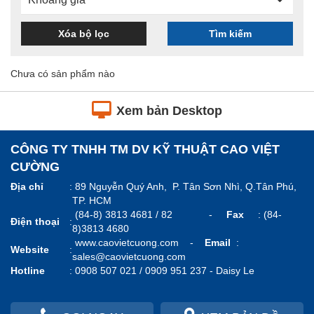
Xóa bộ lọc
Tìm kiếm
Chưa có sản phẩm nào
Xem bản Desktop
CÔNG TY TNHH TM DV KỸ THUẬT CAO VIỆT
CƯỜNG
Địa chỉ
:
89 Nguyễn Quý Anh, P. Tân Sơn Nhì, Q.Tân Phú,
TP. HCM
(84-8) 3813 4681 / 82 -
Fax
: (84-
Điện thoại
:
8)3813 4680
www.caovietcuong.com
-
Email
:
Website
:
sales@caovietcuong.com
Hotline
:
0908 507 021 / 0909 951 237 -
Daisy Le