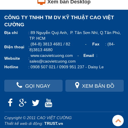
Xem bản Desktop
CÔNG TY TNHH TM DV KỸ THUẬT CAO VIỆT
CƯỜNG
Địa chỉ
:
89 Nguyễn Quý Anh, P. Tân Sơn Nhì, Q.Tân Phú,
TP. HCM
(84-8) 3813 4681 / 82 -
Fax
: (84-
Điện thoại
:
8)3813 4680
www.caovietcuong.com
-
Email
:
Website
:
sales@caovietcuong.com
Hotline
:
0908 507 021 / 0909 951 237 -
Daisy Le
GỌI NGAY
XEM BẢN ĐỒ
Copyright © 2011 CAO VIỆT CƯỜNG
Thiết kế web di động:
TRUST.vn