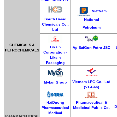
VietNam
South Basic
National
Chemicals Co.,
Petroleum
Ltd
CHEMICALS &
Liksin
Ap SaiGon Petro JSC
PETROCHEMICALS
Corporation -
Liksin
Packaging
Vietnam LPG Co., Ltd
Mylan Group
(VT-Gas)
HaiDuong
Pharmaceutical &
D
Pharmaceutical
Medicinal Public Co.
Medical
PHARMACEUTICAL