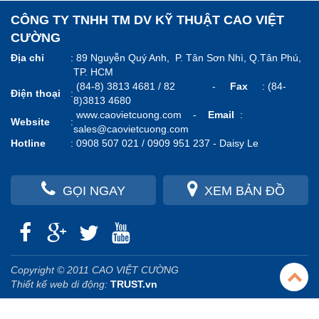
CÔNG TY TNHH TM DV KỸ THUẬT CAO VIỆT
CƯỜNG
Địa chỉ
:
89 Nguyễn Quý Anh, P. Tân Sơn Nhì, Q.Tân Phú,
TP. HCM
(84-8) 3813 4681 / 82 -
Fax
: (84-
Điện thoại
:
8)3813 4680
www.caovietcuong.com
-
Email
:
Website
:
sales@caovietcuong.com
Hotline
:
0908 507 021 / 0909 951 237 -
Daisy Le
GỌI NGAY
XEM BẢN ĐỒ
Copyright © 2011 CAO VIỆT CƯỜNG
Thiết kế web di động:
TRUST.vn