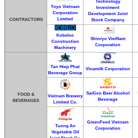
Technology
Toyo Vietnam
Investment
Corporation
Development Joint
Limited
CONTRACTORS
Stock Company
Kobelco
Shinryo VietNam
Construction
Corporation
Machinery
Tan Hiep Phat
Vinamilk Corporation
Beverage Group
SaiGon Beer Alcohol
FOOD &
Vietnam Brewery
Beverage
BEVERAGES
Limited Co.
GreenFeed Vietnam
Tuong An
Corporation
Vegetable Oil
Joint Stock Co.