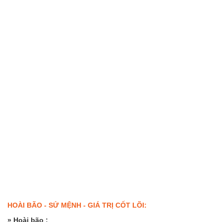
HOÀI BÃO - SỨ MỆNH - GIÁ TRỊ CỐT LÕI:
» Hoài bão :