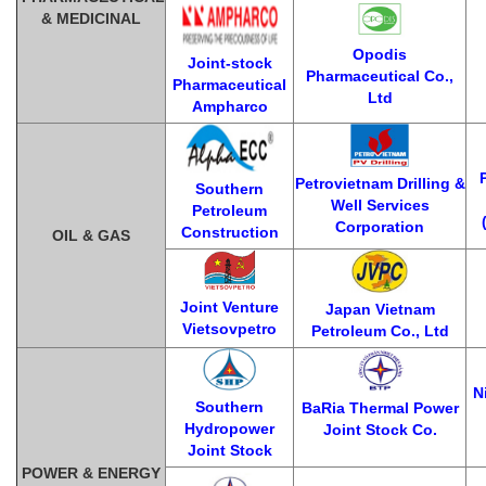
& MEDICINAL
Opodis
Joint-stock
Pharmaceutical Co.,
Pharmaceutical
Ltd
Ampharco
Petrovietnam Drilling &
Southern
Well Services
Petroleum
Corporation
Construction
OIL & GAS
Joint Venture
Japan Vietnam
Vietsovpetro
Petroleum Co., Ltd
N
Southern
BaRia Thermal Power
Hydropower
Joint Stock Co.
Joint Stock
POWER & ENERGY