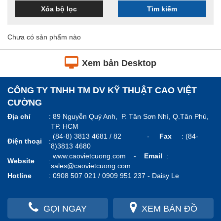
Xóa bộ lọc
Tìm kiếm
Chưa có sản phẩm nào
Xem bản Desktop
CÔNG TY TNHH TM DV KỸ THUẬT CAO VIỆT
CƯỜNG
Địa chỉ
:
89 Nguyễn Quý Anh, P. Tân Sơn Nhì, Q.Tân Phú,
TP. HCM
(84-8) 3813 4681 / 82 -
Fax
: (84-
Điện thoại
:
8)3813 4680
www.caovietcuong.com
-
Email
:
Website
:
sales@caovietcuong.com
Hotline
:
0908 507 021 / 0909 951 237 -
Daisy Le
GỌI NGAY
XEM BẢN ĐỒ